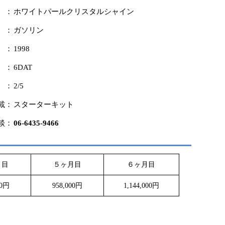
 ：
ホワイトパールクリスタルシャイン
 ：
ガソリン
 ：
1998
 ：
6DAT
 ：
2/5
載：
スターターキット
談：
06-6435-9466
月目
５ヶ月目
６ヶ月目
00円
958,000円
1,144,000円