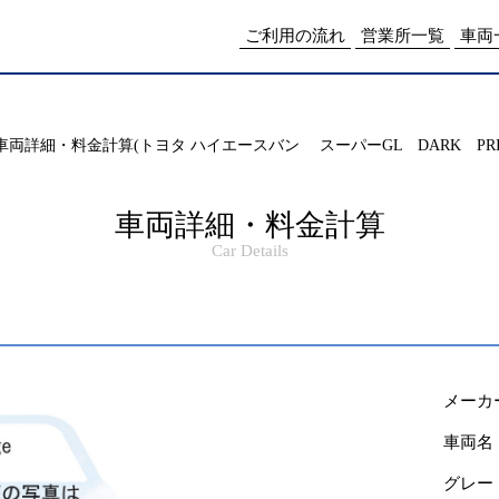
me/drpnw/netwankun.com/public_html/include/access_log.php
on lin
ご利用の流れ
営業所一覧
車両
車両詳細・料金計算(トヨタ ハイエースバン スーパーGL DARK PRIME
車両詳細・料金計算
Car Details
メーカ
車両名
グレー