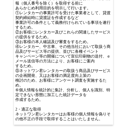
報（個人番号を除く）を取得する前に
あらかじめ利用目的を明示して行います。
①レンタカーの事業許可を受けた事業者として、貸渡
契約締結時に貸渡証を作成するなど
事業許可の条件として義務付けられている事項を遂行
するため。
②お客様にレンタカー及びこれらの関連したサービス
の提供をするため。
③お客様の本人確認及び審査をするため。
④レンタカー、中古車、その他当社において取扱う商
品及びサービス等の提供、並びに各種イベント
キャンペーン等の開催について宣伝印刷物の送付、ｅ
メール送信等の方法により、お客様にご案内
するため。
⑤ネットワン君レンタカーの取扱う商品及びサービス
の企画開発、又はお客様の満足度向上策の
検討のため、お客様にアンケート調査を実施するた
め。
⑥個人情報を統計的に集計、分析し、個人を識別、特
定できない形態に加工した統計データを
作成するため。
2・適正な取得
ネットワン君レンタカーはお客様の個人情報を偽りそ
の他不正の手段で取得することはいたしません。