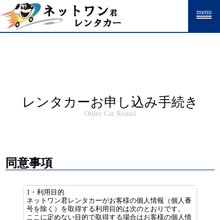
Warning
: Undefined array key "HTTP_ACCEPT_LANGUAGE" in
menu
/home/drpnw/netwankun.com/public_html/include/access_log.php
on
line
15
レンタカーお申し込み手続き
Order Car Rental
同意事項
1・利用目的
ネットワン君レンタカーがお客様の個人情報（個人番
号を除く）を取得する利用目的は次のとおりです。
ここに定めない目的で取得する場合はお客様の個人情