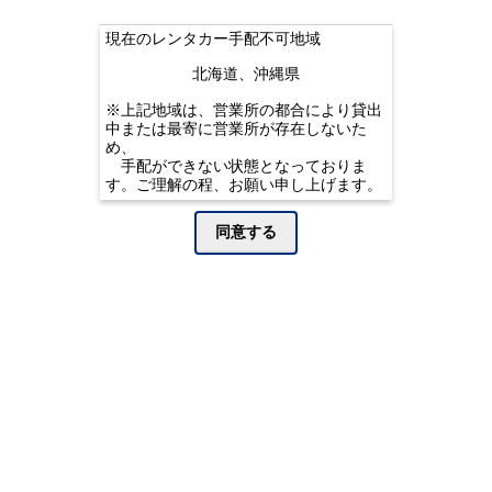
3・共同利用
ネットワン君レンタカーはお客様の次の個人情報（個
現在のレンタカー手配不可地域
人番号をの除く）を【1、の利用目的】で
定めた範囲内で共同利用します。
北海道、沖縄県
氏名、生年月日、性別、住所、電話番号、メールアド
レス、免許証番号、免許取得日、顧客番号
※上記地域は、営業所の都合により貸出
勤務先情報（名称、所属、電話番号）、利用履歴
中または最寄に営業所が存在しないた
個人データの管理について責任を有する名称ＤＲＰネ
め、
ットワーク株式会社
手配ができない状態となっておりま
す。ご理解の程、お願い申し上げます。
4・第三者への提供
ネットワン君レンタカーは次の場合を除き個人情報
（個人番号を除く）を第三者に提供
同意する
する事はいたしません。
①お客様よりあらかじめ同意を得ている会社に提供す
る場合。
②法令に基づく場合。
③人の生命、身体又は財産の保護のために必要がある
場合であって、お客様の同意を得る事が
困難であるとき。
④・公衆衛生の向上又は児童の健全な育成の推進のた
めに特に必要がある場合であって
お客様の同意を得る事が困難であるとき。
⑤国の機関若しくは地方公共団体又はその委託を受け
た者が法令の定める事務を遂行
する事に対して協力する必要がある場合であってお客
様の同意を得る事により当該事務の