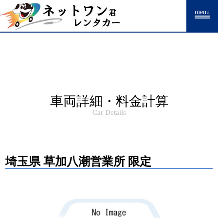
Warning
: Undefined array key "HTTP_ACCEPT_LANGUAGE" in
menu
/home/drpnw/netwankun.com/public_html/include/access_log.php
on
line
15
車両詳細・料金計算
Car Details
埼玉県 草加八潮営業所 限定