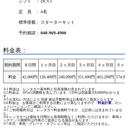
シフト ：
DCVT
定 員 ：
4名
標準搭載：
スターターキット
予約相談：
048-969-4900
料金表：
契約期間
８日間
１ヶ月目
２ヶ月目
３ヶ月目
４ヶ月目
５ヶ
料金
42,000円
128,400円
240,000円
351,600円
463,200円
574,8
※1 料金は、レンタカー基本料と任意保険が含まれています。
※2 料金は、10%の消費税を含んでいます。CDWは別途最大8,000円かかりま
す。
※3 お支払い方法により 別途 振込手数料等はお客様のご負担となります。
※4 料金は、お客様がご利用する日数により異なりますので「
」のシ
料金計算
ュミレーションでご確認ください。
※5 ご利用最終日は、レンタカー料金無料ですが、上記表には含まれていませ
ん。
※6 レンタカーは最短８日間から長期制限なくご利用いただけますが、車両メ
ンテナンス期間中は代車のご提供となる場合があります。
※7 年式・車色・グレード・オプション等は、ご指定いただけません。