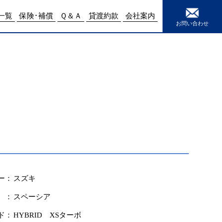
e
15
一覧
保険･補償
Ｑ＆Ａ
貸渡約款
会社案内
お問い合わせ
ー：
スズキ
 ：
スペーシア
ド：
HYBRID XSターボ