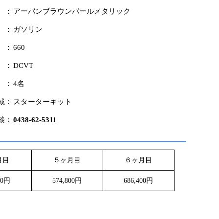
 ：
アーバンブラウンパールメタリック
 ：
ガソリン
 ：
660
 ：
DCVT
 ：
4名
載：
スターターキット
談：
0438-62-5311
月目
５ヶ月目
６ヶ月目
00円
574,800円
686,400円