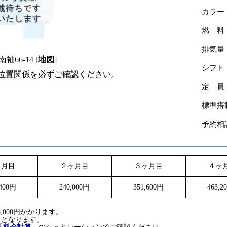
カラー
燃 料
排気量
66-14 [
地図
]
シフト
るか位置関係を必ずご確認ください。
定 員
標準搭
予約相
ヶ月目
２ヶ月目
３ヶ月目
４ヶ
,400円
240,000円
351,600円
463,2
。
,000円かかります。
担となります。