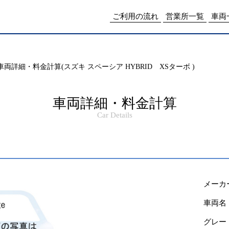
me/drpnw/netwankun.com/public_html/include/access_log.php
on lin
ご利用の流れ
営業所一覧
車両
車両詳細・料金計算(スズキ スペーシア HYBRID XSターボ )
車両詳細・料金計算
Car Details
メーカ
車両名
グレー