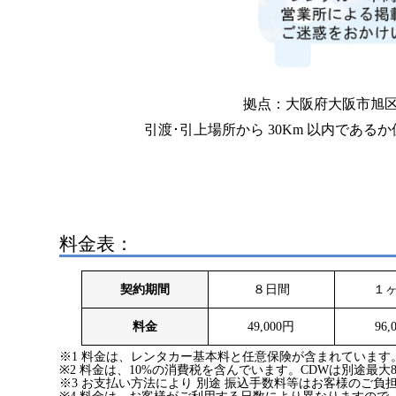
拠点：大阪府大阪市旭区生江1
引渡･引上場所から 30Km 以内であ
料金表：
契約期間
８日間
１
料金
49,000円
96,
※1 料金は、レンタカー基本料と任意保険が含まれています
※2 料金は、10%の消費税を含んでいます。CDWは別途最大8
※3 お支払い方法により 別途 振込手数料等はお客様のご負