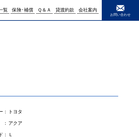
e
15
一覧
保険･補償
Ｑ＆Ａ
貸渡約款
会社案内
お問い合わせ
ー：
トヨタ
 ：
アクア
ド：
Ｌ