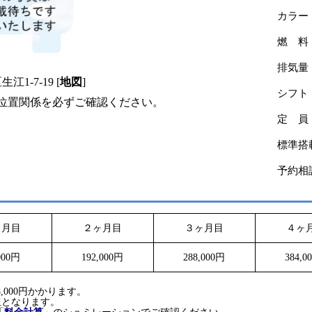
カラー
燃 料
排気量
-7-19 [
地図
]
シフト
るか位置関係を必ずご確認ください。
定 員
標準搭
予約相
ヶ月目
２ヶ月目
３ヶ月目
４ヶ
000円
192,000円
288,000円
384,0
。
,000円かかります。
担となります。