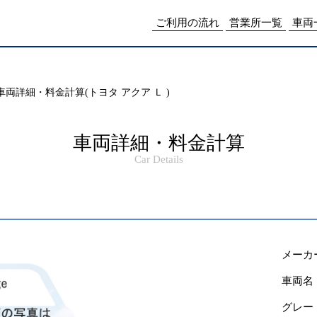
me/drpnw/netwankun.com/public_html/include/access_log.php
on lin
ご利用の流れ
営業所一覧
車両
車両詳細・料金計算(トヨタ アクア Ｌ )
車両詳細・料金計算
Car Details
メーカ
車両名
グレー