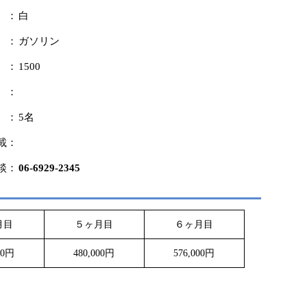
 ：
白
 ：
ガソリン
 ：
1500
 ：
 ：
5名
載：
談：
06-6929-2345
月目
５ヶ月目
６ヶ月目
00円
480,000円
576,000円