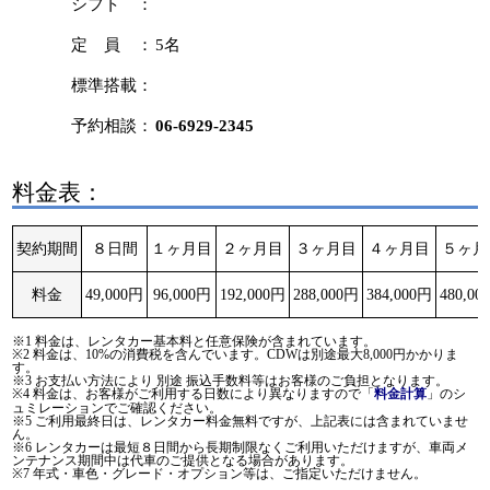
シフト ：
定 員 ：
5名
標準搭載：
予約相談：
06-6929-2345
料金表：
契約期間
８日間
１ヶ月目
２ヶ月目
３ヶ月目
４ヶ月目
５ヶ月
料金
49,000円
96,000円
192,000円
288,000円
384,000円
480,00
※1 料金は、レンタカー基本料と任意保険が含まれています。
※2 料金は、10%の消費税を含んでいます。CDWは別途最大8,000円かかりま
す。
※3 お支払い方法により 別途 振込手数料等はお客様のご負担となります。
※4 料金は、お客様がご利用する日数により異なりますので「
」のシ
料金計算
ュミレーションでご確認ください。
※5 ご利用最終日は、レンタカー料金無料ですが、上記表には含まれていませ
ん。
※6 レンタカーは最短８日間から長期制限なくご利用いただけますが、車両メ
ンテナンス期間中は代車のご提供となる場合があります。
※7 年式・車色・グレード・オプション等は、ご指定いただけません。