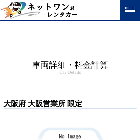
Warning
: Undefined array key "HTTP_ACCEPT_LANGUAGE" in
menu
/home/drpnw/netwankun.com/public_html/include/access_log.php
on
line
15
車両詳細・料金計算
Car Details
大阪府 大阪営業所 限定