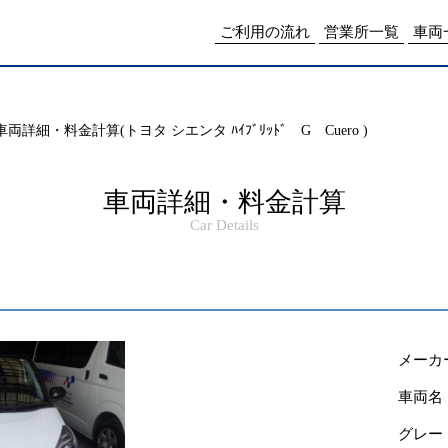
me/drpnw/netwankun.com/public_html/include/access_log.php
on lin
ご利用の流れ
営業所一覧
車両
車両詳細・料金計算(トヨタ シエンタ ﾊｲﾌﾞﾘｯﾄﾞ G Cuero )
車両詳細・料金計算
Car Details
メーカ
車両名
グレー