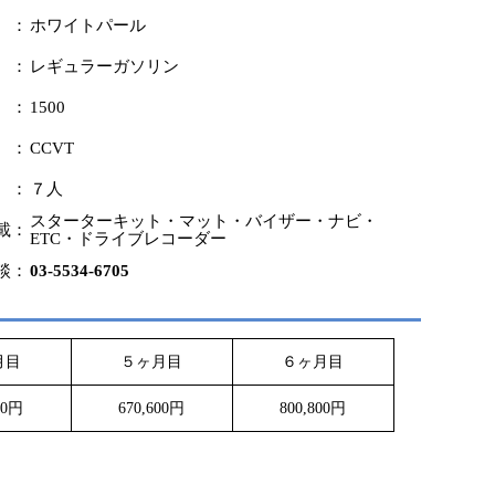
 ：
ホワイトパール
 ：
レギュラーガソリン
 ：
1500
 ：
CCVT
 ：
７人
スターターキット・マット・バイザー・ナビ・
載：
ETC・ドライブレコーダー
談：
03-5534-6705
月目
５ヶ月目
６ヶ月目
00円
670,600円
800,800円