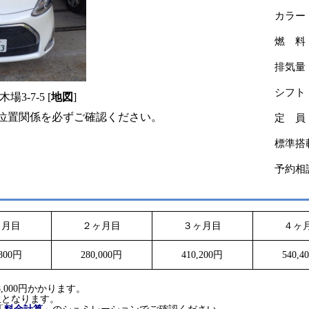
カラー
燃 料
排気量
シフト
-7-5 [
地図
]
るか位置関係を必ずご確認ください。
定 員
標準搭
予約相
ヶ月目
２ヶ月目
３ヶ月目
４ヶ
,800円
280,000円
410,200円
540,4
。
,000円かかります。
担となります。