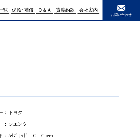
e
15
一覧
保険･補償
Ｑ＆Ａ
貸渡約款
会社案内
お問い合わせ
ー：
トヨタ
 ：
シエンタ
ド：
ﾊｲﾌﾞﾘｯﾄﾞ G Cuero