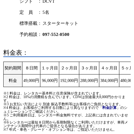
シフト ：
DCVT
定 員 ：
5名
標準搭載：
スターターキット
予約相談：
097-552-0500
料金表：
契約期間
８日間
１ヶ月目
２ヶ月目
３ヶ月目
４ヶ月目
５ヶ月
料金
49,000円
96,000円
192,000円
288,000円
384,000円
480,00
※1 料金は、レンタカー基本料と任意保険が含まれています。
※2 料金は、10%の消費税を含んでいます。CDWは別途最大8,000円かかりま
す。
※3 お支払い方法により 別途 振込手数料等はお客様のご負担となります。
※4 料金は、お客様がご利用する日数により異なりますので「
」のシ
料金計算
ュミレーションでご確認ください。
※5 ご利用最終日は、レンタカー料金無料ですが、上記表には含まれていませ
ん。
※6 レンタカーは最短８日間から長期制限なくご利用いただけますが、車両メ
ンテナンス期間中は代車のご提供となる場合があります。
※7 年式・車色・グレード・オプション等は、ご指定いただけません。