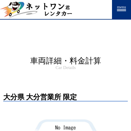
Warning
: Undefined array key "HTTP_ACCEPT_LANGUAGE" in
menu
/home/drpnw/netwankun.com/public_html/include/access_log.php
on
line
15
車両詳細・料金計算
Car Details
大分県 大分営業所 限定