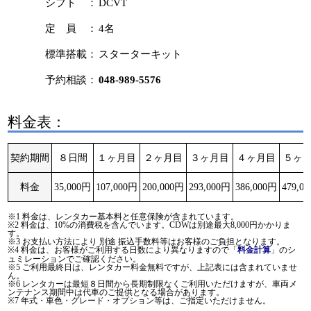
シフト ：
DCVT
定 員 ：
4名
標準搭載：
スターターキット
予約相談：
048-989-5576
料金表：
契約期間
８日間
１ヶ月目
２ヶ月目
３ヶ月目
４ヶ月目
５ヶ
料金
35,000円
107,000円
200,000円
293,000円
386,000円
479,0
※1 料金は、レンタカー基本料と任意保険が含まれています。
※2 料金は、10%の消費税を含んでいます。CDWは別途最大8,000円かかりま
す。
※3 お支払い方法により 別途 振込手数料等はお客様のご負担となります。
※4 料金は、お客様がご利用する日数により異なりますので「
」のシ
料金計算
ュミレーションでご確認ください。
※5 ご利用最終日は、レンタカー料金無料ですが、上記表には含まれていませ
ん。
※6 レンタカーは最短８日間から長期制限なくご利用いただけますが、車両メ
ンテナンス期間中は代車のご提供となる場合があります。
※7 年式・車色・グレード・オプション等は、ご指定いただけません。