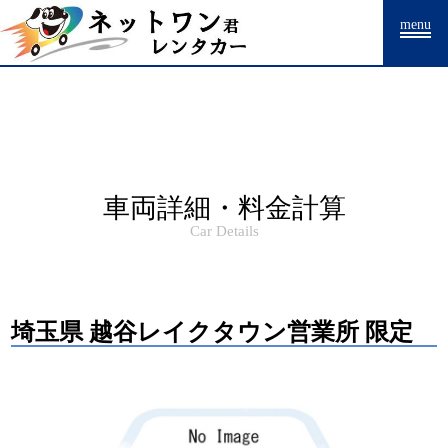
Warning
: Undefined array key "HTTP_ACCEPT_LANGUAGE" in
menu
/home/drpnw/netwankun.com/public_html/include/access_log.php
on
line
15
車両詳細・料金計算
Car Details
埼玉県 越谷レイクタウン営業所 限定