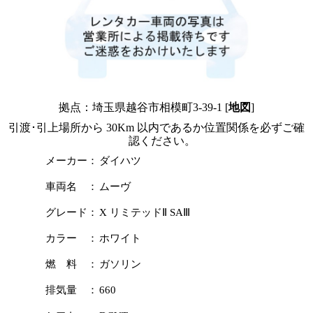
拠点：埼玉県越谷市相模町3-39-1 [
地図
]
引渡･引上場所から 30Km 以内であるか位置関係を必ずご確
認ください。
メーカー：
ダイハツ
車両名 ：
ムーヴ
グレード：
X リミテッドⅡ SAⅢ
カラー ：
ホワイト
燃 料 ：
ガソリン
排気量 ：
660