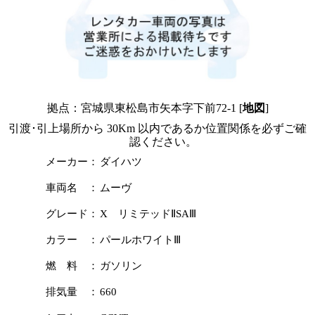
拠点：宮城県東松島市矢本字下前72-1 [
地図
]
引渡･引上場所から 30Km 以内であるか位置関係を必ずご確
認ください。
メーカー：
ダイハツ
車両名 ：
ムーヴ
グレード：
X リミテッドⅡSAⅢ
カラー ：
パールホワイトⅢ
燃 料 ：
ガソリン
排気量 ：
660