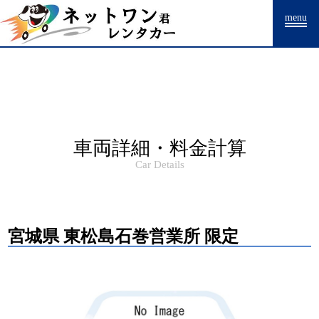
Warning
: Undefined array key "HTTP_ACCEPT_LANGUAGE" in
menu
/home/drpnw/netwankun.com/public_html/include/access_log.php
on
line
15
車両詳細・料金計算
Car Details
宮城県 東松島石巻営業所 限定