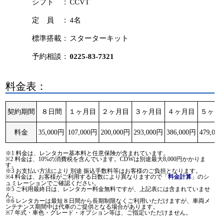
シフト ：
CCVT
定 員 ：
4名
標準搭載：
スターターキット
予約相談：
0225-83-7321
料金表：
契約期間
８日間
１ヶ月目
２ヶ月目
３ヶ月目
４ヶ月目
５ヶ
料金
35,000円
107,000円
200,000円
293,000円
386,000円
479,0
※1 料金は、レンタカー基本料と任意保険が含まれています。
※2 料金は、10%の消費税を含んでいます。CDWは別途最大8,000円かかりま
す。
※3 お支払い方法により 別途 振込手数料等はお客様のご負担となります。
※4 料金は、お客様がご利用する日数により異なりますので「
」のシ
料金計算
ュミレーションでご確認ください。
※5 ご利用最終日は、レンタカー料金無料ですが、上記表には含まれていませ
ん。
※6 レンタカーは最短８日間から長期制限なくご利用いただけますが、車両メ
ンテナンス期間中は代車のご提供となる場合があります。
※7 年式・車色・グレード・オプション等は、ご指定いただけません。