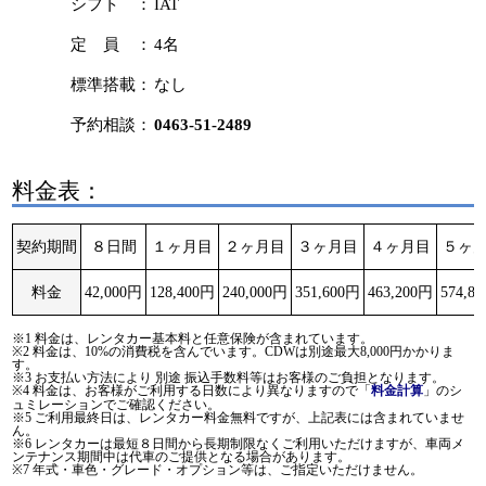
シフト ：
IAT
定 員 ：
4名
標準搭載：
なし
予約相談：
0463-51-2489
料金表：
契約期間
８日間
１ヶ月目
２ヶ月目
３ヶ月目
４ヶ月目
５ヶ
料金
42,000円
128,400円
240,000円
351,600円
463,200円
574,8
※1 料金は、レンタカー基本料と任意保険が含まれています。
※2 料金は、10%の消費税を含んでいます。CDWは別途最大8,000円かかりま
す。
※3 お支払い方法により 別途 振込手数料等はお客様のご負担となります。
※4 料金は、お客様がご利用する日数により異なりますので「
」のシ
料金計算
ュミレーションでご確認ください。
※5 ご利用最終日は、レンタカー料金無料ですが、上記表には含まれていませ
ん。
※6 レンタカーは最短８日間から長期制限なくご利用いただけますが、車両メ
ンテナンス期間中は代車のご提供となる場合があります。
※7 年式・車色・グレード・オプション等は、ご指定いただけません。