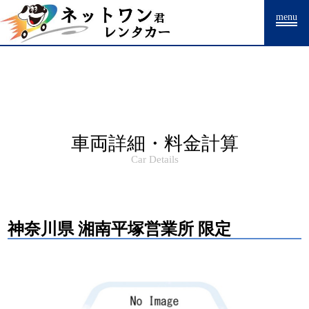
Warning
: Undefined array key "HTTP_ACCEPT_LANGUAGE" in
menu
/home/drpnw/netwankun.com/public_html/include/access_log.php
on
line
15
車両詳細・料金計算
Car Details
神奈川県 湘南平塚営業所 限定